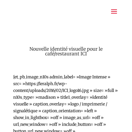
Nouvelle identité visuelle pour le
café/restaurant ICI
[et_pb_image_n10s admin_label= »Image Intense »
src= »https://leralph.fr/wp-
content/uploads/2016/02/ICI_logo16.jpg » size= »full »
n10s_type= »madison » title1_overlay= »Identité
visuelle » caption_overlay= »logo / imprimerie /
signalétique » caption_orientation= »left »
show_in_lightbox= »off » image_as_url= »off »
url_new_window= »off » include_button= »off »
button_url_new_window= »off »