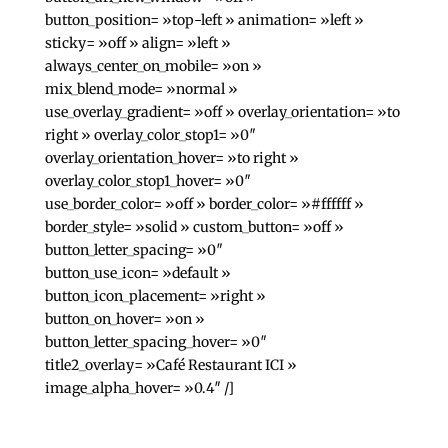
button_position= »top-left » animation= »left »
sticky= »off » align= »left »
always_center_on_mobile= »on »
mix_blend_mode= »normal »
use_overlay_gradient= »off » overlay_orientation= »to
right » overlay_color_stop1= »0″
overlay_orientation_hover= »to right »
overlay_color_stop1_hover= »0″
use_border_color= »off » border_color= »#ffffff »
border_style= »solid » custom_button= »off »
button_letter_spacing= »0″
button_use_icon= »default »
button_icon_placement= »right »
button_on_hover= »on »
button_letter_spacing_hover= »0″
title2_overlay= »Café Restaurant ICI »
image_alpha_hover= »0.4″ /]